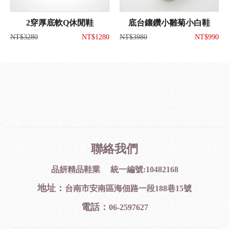
2穿厚底軟Q休閒鞋
底台鑲鑽小雛菊小白鞋
NT$3280
NT$1280
NT$3980
NT$990
聯絡我們
品妍精品鞋業 統一編號:10482168
地址：
台南市安南區海佃路一段188巷15號
電話：
06-2597627