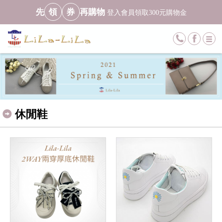
先
領
券
再購物
登入會員領取300元購物金
休閒鞋